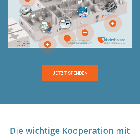
JETZT SPENDEN
Close
Close
Close
Close
Close
Close
Close
Close
Close
Die wichtige Kooperation mit