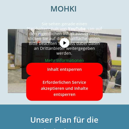
MOHKI
Sie sehen gerade einen
Platzhalterinhalt von
YouTube
. Um auf
den eigentlichen Inhalt zuzugreifen,
klicken Sie auf die Schaltfläche unten.
Bitte beachten Sie, dass dabei Daten
an Drittanbieter weitergegeben
werden.
Mehr Informationen
Inhalt entsperren
Erforderlichen Service
akzeptieren und Inhalte
entsperren
Unser Plan für die